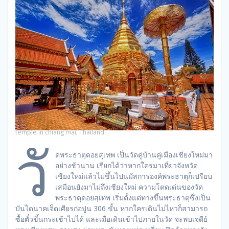
temple in chiang mai, Thailand
วั
ดพระธาตุดอยสุเทพ เป็นวัดคู่บ้านคู่เมืองเชียงใหม่มา
อย่างช้านาน เรียกได้ว่าหากใครมาเที่ยวจังหวัด
เชียงใหม่แล้วไม่ขึ้นไปนมัสการองค์พระธาตุก็เปรียบ
เสมือนยังมาไม่ถึงเชียงใหม่ ความโดดเด่นของวัด
พระธาตุดอยสุเทพ เริ่มตั้งแต่ทางขึ้นพระธาตุซึ่งเป็น
บันไดนาคเจ็ดเศียรก่อปูน 306 ขั้น หากใครเดินไม่ไหวก็สามารถ
ซื้อตั๋วขึ้นกระเช้าไปได้ และเมื่อเดินเข้าไปภายในวัด จะพบเจดีย์