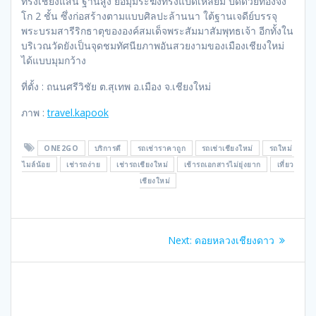
ทรงเชียงแสน ฐานสูง ย่อมุมระฆังทรงแปดเหลี่ยม ปิดด้วยทองจัง
โก 2 ชั้น ซึ่งก่อสร้างตามแบบศิลปะล้านนา ใต้ฐานเจดีย์บรรจุ
พระบรมสารีริกธาตุขององค์สมเด็จพระสัมมาสัมพุทธเจ้า อีกทั้งใน
บริเวณวัดยังเป็นจุดชมทัศนียภาพอันสวยงามของเมืองเชียงใหม่
ได้แบบมุมกว้าง
ที่ตั้ง : ถนนศรีวิชัย ต.สุเทพ อ.เมือง จ.เชียงใหม่
ภาพ :
travel.kapook
ONE2GO
บริการดี
รถเช่าราคาถูก
รถเช่าเชียงใหม่
รถใหม่
ไมล์น้อย
เช่ารถง่าย
เช่ารถเชียงใหม่
เช้ารถเอกสารไม่ยุ่งยาก
เที่ยว
เชียงใหม่
แนะแนว
Next
Next:
ดอยหลวงเชียงดาว
เรื่อง
post: