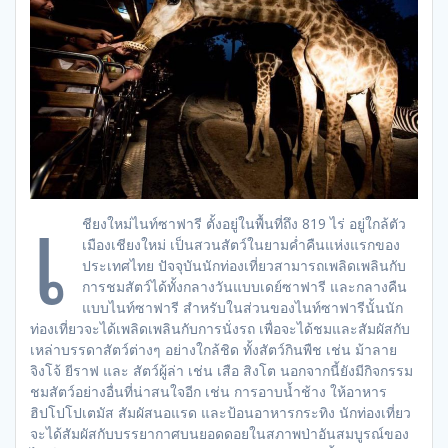
เ
ชียงใหม่ไนท์ซาฟารี ตั้งอยู่ในพื้นที่ถึง 819 ไร่ อยู่ใกล้ตัว
เมืองเชียงใหม่ เป็นสวนสัตว์ในยามค่ำคืนแห่งแรกของ
ประเทศไทย ปัจจุบันนักท่องเที่ยวสามารถเพลิดเพลินกับ
การชมสัตว์ได้ทั้งกลางวันแบบเดย์ซาฟารี และกลางคืน
แบบไนท์ซาฟารี สำหรับในส่วนของไนท์ซาฟารีนั้นนัก
ท่องเที่ยวจะได้เพลิดเพลินกับการนั่งรถ เพื่อจะได้ชมและสัมผัสกับ
เหล่าบรรดาสัตว์ต่างๆ อย่างใกล้ชิด ทั้งสัตว์กินพืช เช่น ม้าลาย
จิงโจ้ ยีราฟ และ สัตว์ผู้ล่า เช่น เสือ สิงโต นอกจากนี้ยังมีกิจกรรม
ชมสัตว์อย่างอื่นที่น่าสนใจอีก เช่น การอาบน้ำช้าง ให้อาหาร
ฮิปโปโปเตมัส สัมผัสนอแรด และป้อนอาหารกระทิง นักท่องเที่ยว
จะได้สัมผัสกับบรรยากาศบนยอดดอยในสภาพป่าอันสมบูรณ์ของ