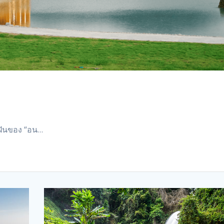
พฝันของ “อน…