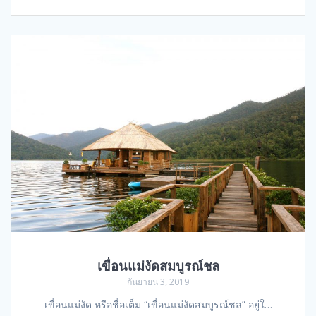
เขื่อนแม่งัดสมบูรณ์ชล
กันยายน 3, 2019
เขื่อนแม่งัด หรือชื่อเต็ม “เขื่อนแม่งัดสมบูรณ์ชล” อยู่ใ…